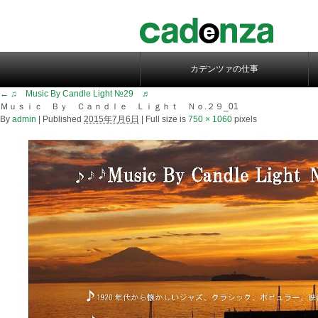
カデンツァの仕事
←
♫ Music By Candle Light №29 ♬
Ｍｕｓｉｃ Ｂｙ Ｃａｎｄｌｅ Ｌｉｇｈｔ Ｎｏ.２９_01
By
admin
|
Published
2015年7月6日
|
Full size is
750 × 1060
pixels