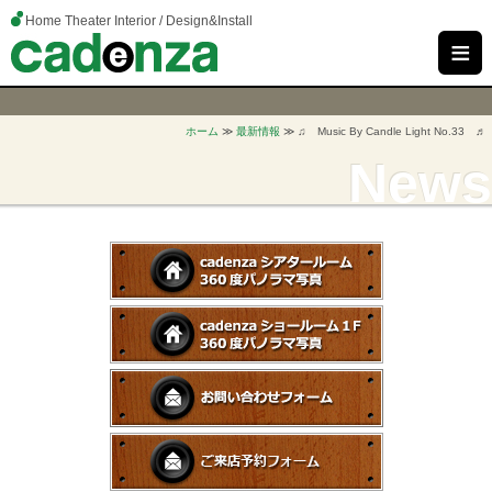
Home Theater Interior / Design&Install
≡
ホーム
≫
最新情報
≫ ♫ Music By Candle Light No.33 ♬
News