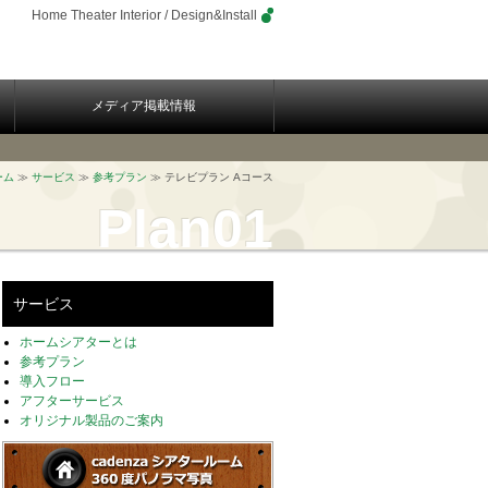
Home Theater Interior / Design&Install
メディア掲載情報
ーム
≫
サービス
≫
参考プラン
≫ テレビプラン Aコース
Plan01
サービス
ホームシアターとは
参考プラン
導入フロー
アフターサービス
オリジナル製品のご案内