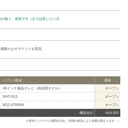
線が無く、簡単ですっきり設置したい方
場感豊かなサラウンドを実現。
システム構成
価格
46インチ液晶テレビ（高画質モデル）
オープン
RHT-G15
オープン
BDZ-AT950W
オープン
機器合計
\444,000
※基本インストール費用を含む（現場の状況により金額は異なります。）